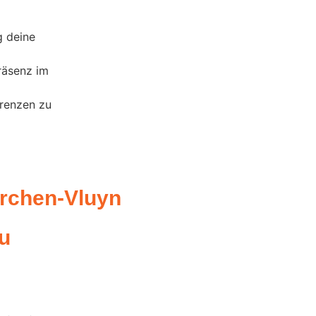
g deine
räsenz im
Grenzen zu
rchen-Vluyn
u