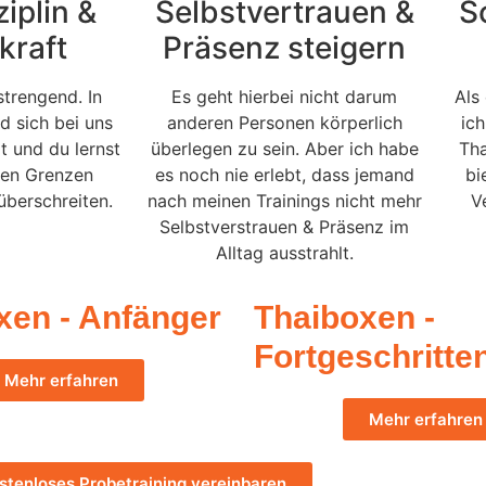
iplin &
Selbstvertrauen &
S
kraft
Präsenz steigern
strengend. In
Es geht hierbei nicht darum
Als
d sich bei uns
anderen Personen körperlich
ich
t und du lernst
überlegen zu sein. Aber ich habe
Tha
hen Grenzen
es noch nie erlebt, dass jemand
bi
überschreiten.
nach meinen Trainings nicht mehr
V
Selbstverstrauen & Präsenz im
Alltag ausstrahlt.
xen - Anfänger
Thaiboxen -
Fortgeschritte
Mehr erfahren
Mehr erfahren
stenloses Probetraining vereinbaren