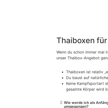
o
Preise
Online Trainingsprogramm
Seminar
Thaiboxen für
Wenn du schon immer mal in
unser Thaibox-Angebot genau
Thaiboxen ist relativ „
Du baust auf natürlich
Keine Kampfsportart st
gesamte Körper wird 
Wie werde ich als Anfänge
umgegangen?