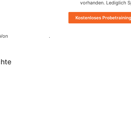
vorhanden. Lediglich S
Kostenloses Probetrainin
. Von
.
Marketing-Brand®
chte
Impressum
Datens