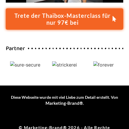
Trete der Thaibox-Masterclass für
nur 97€ bei
Partner
Diese Webseite wurde mit viel Liebe zum Detail erstellt. Von
Marketing-Brand®
.
© Marketing-Brand® 2026 - Alle Rechte